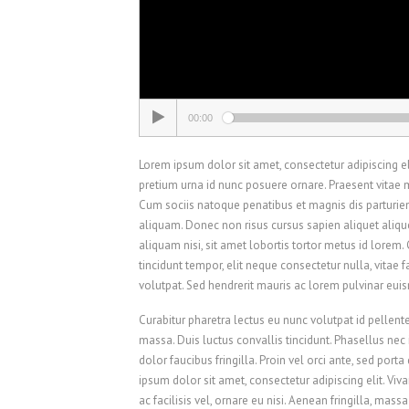
00:00
Lorem ipsum dolor sit amet, consectetur adipiscing elit
pretium urna id nunc posuere ornare. Praesent vitae
Cum sociis natoque penatibus et magnis dis parturie
aliquam. Donec non risus cursus sapien aliquet aliq
aliquam nisi, sit amet lobortis tortor metus id lorem
tincidunt tempor, elit neque consectetur nulla, vitae f
volutpat. Sed hendrerit mauris ac lorem pulvinar eui
Curabitur pharetra lectus eu nunc volutpat id pellent
massa. Duis luctus convallis tincidunt. Phasellus nec
dolor faucibus fringilla. Proin vel orci ante, sed por
ipsum dolor sit amet, consectetur adipiscing elit. V
ac facilisis vel, ornare eu nisi. Aenean fringilla, mas