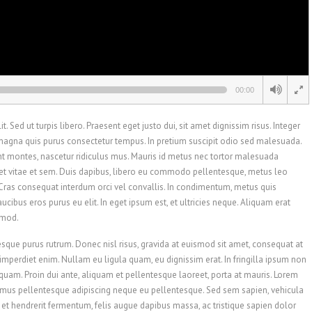
00:00
. Sed ut turpis libero. Praesent eget justo dui, sit amet dignissim risus. Integer
 magna quis purus consectetur tempus. In pretium suscipit odio sed malesuada.
nt montes, nascetur ridiculus mus. Mauris id metus nec tortor malesuada
uet vitae et sem. Duis dapibus, libero eu commodo pellentesque, metus leo
. Cras consequat interdum orci vel convallis. In condimentum, metus quis
aucibus eros purus eu elit. In eget ipsum est, et ultricies neque. Aliquam erat
smod.
esque purus rutrum. Donec nisl risus, gravida at euismod sit amet, consequat at
 imperdiet enim. Nullam eu ligula quam, eu dignissim erat. In fringilla ipsum non
ta quam. Proin dui ante, aliquam et pellentesque laoreet, porta at mauris. Lorem
ivamus pellentesque adipiscing neque eu pellentesque. Sed sem sapien, vehicula
sa et hendrerit fermentum, felis augue dapibus massa, ac tristique sapien dolor