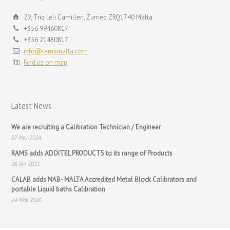
29, Triq Leli Camilleri, Zurrieq ZRQ1740 Malta
+356 99460817
+356 21480817
info@ramsmalta.com
Find us on map
Latest News
We are recruiting a Calibration Technician / Engineer
07 May 2024
RAMS adds ADDITEL PRODUCTS to its range of Products
26 Jan 2021
CALAB adds NAB- MALTA Accredited Metal Block Calibrators and
portable Liquid baths Calibration
24 May 2020